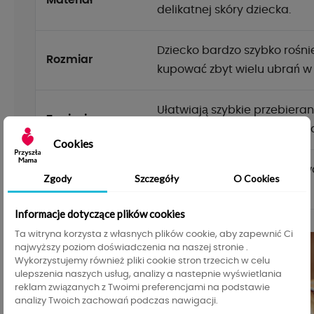
delikatnej skóry dziecka.
Dziecko bardzo szybko rośni
Rozmiar
kupować zbyt wielu ubrań w
Ułatwiają szybkie przebiera
Zapięcia
pierwszych tygodniach życi
Cookies
Wygoda użytkowania jest wa
Zgody
Szczegóły
O Cookies
Funkcjonalność
produktu.
Informacje dotyczące plików cookies
Ta witryna korzysta z własnych plików cookie, aby zapewnić Ci
najwyższy poziom doświadczenia na naszej stronie .
Wykorzystujemy również pliki cookie stron trzecich w celu
ulepszenia naszych usług, analizy a nastepnie wyświetlania
reklam związanych z Twoimi preferencjami na podstawie
analizy Twoich zachowań podczas nawigacji.