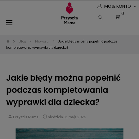
MOJE KONTO
0
Toggle
☰
navigation
Blog
Nowości
Jakie błędy można popełnić podczas
kompletowania wyprawki dla dziecka?
Jakie błędy można popełnić
podczas kompletowania
wyprawki dla dziecka?
person

Przyszła Mama
niedziela
31
maja
2026