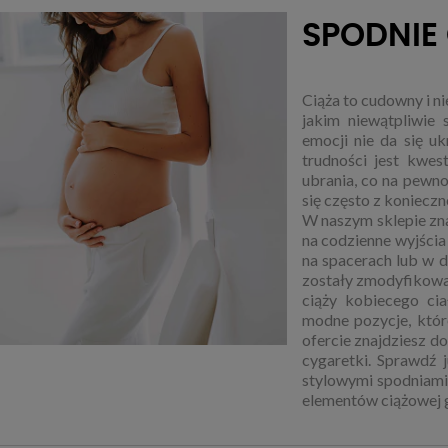
SPODNIE
Ciąża to cudowny i n
jakim niewątpliwie
emocji nie da się uk
trudności jest kwes
ubrania, co na pewn
się często z konieczn
W naszym sklepie zna
na codzienne wyjścia 
na spacerach lub w 
zostały zmodyfikowa
ciąży kobiecego cia
modne pozycje, któr
ofercie znajdziesz d
cygaretki. Sprawdź 
stylowymi spodniami
elementów ciążowej 