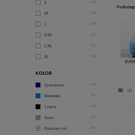
(14)
S
Podkatego
(14)
M
(14)
L
(1)
S/M
(1)
L/XL
(14)
XL
JEAN
(14)
XXL
KOLOR
(3)
XXXL
(14)
Granatowy
(3)
4XL
(7)
Niebieski
(3)
5XL
(15)
Czarny
(7)
Szary
(4)
Pudrowy róż