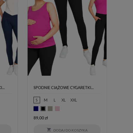
...
SPODNIE CIĄŻOWE CYGARETKI...
S
M
L
XL
XXL
Granatowy
Szary
Pudrowy
Czarny
róż
Cena
89,00 zł

DODAJ DO KOSZYKA