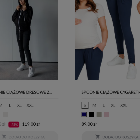
IE CIĄŻOWE DRESOWE Z...
SPODNIE CIĄŻOWE CYGARETKI
M
L
XL
XXL
S
M
L
XL
XXL
natowy
Szary
Czarny
Szary
Pudrowy
Czarny
Granatowy
melanż
róż
Cena
Cena
 zł
119,00 zł
89,00 zł
-25%
jasny
tawowa


DODAJ DO KOSZYKA
DODAJ DO KOSZYKA