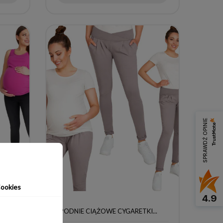
SPRAWDŹ OPINIE
ookies
4.9
I...
SPODNIE CIĄŻOWE CYGARETKI...