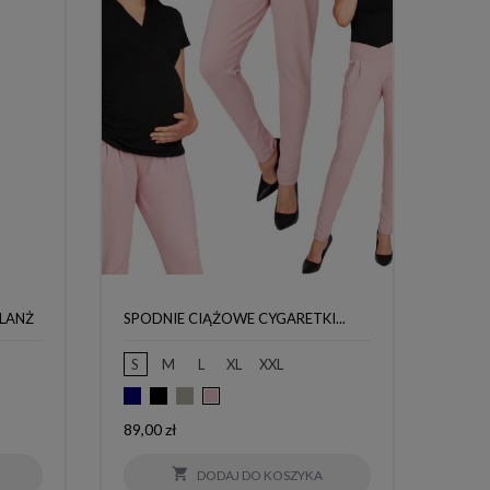
LANŻ
SPODNIE CIĄŻOWE CYGARETKI...
S
M
L
XL
XXL
Granatowy
Czarny
Szary
Pudrowy
róż
Cena
89,00 zł

DODAJ DO KOSZYKA