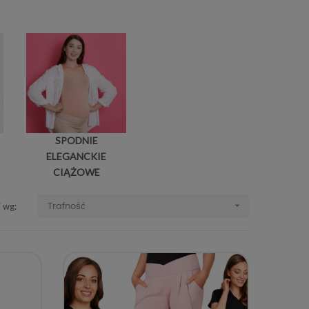
SPODNIE
ELEGANCKIE
CIĄŻOWE

j wg:
Trafność