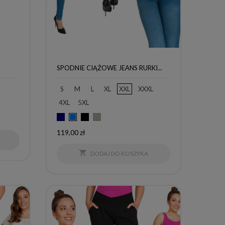
SPODNIE CIĄŻOWE JEANS RURKI...
S
M
L
XL
XXL
XXXL
4XL
5XL
Granatowy
Czarny
Szary
Niebieski
Cena
119,00 zł

DODAJ DO KOSZYKA