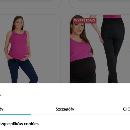
WYPRZEDAŻ!
s
dy
Szczegóły
O C
NIE CIĄŻOWE GRANATOWE
SPODNIE CIĄŻOWE JEANS RURK
czące plików cookies