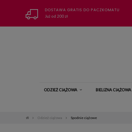
DOSTAWA GRATIS DO PACZKOMATU
Już od 200 zł
ODZIEŻ CIĄŻOWA
BIELIZNA CIĄŻOWA
Odzież ciążowa
Spodnie ciążowe