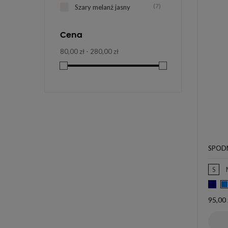
(7)
Szary melanż jasny
Cena
80,00 zł - 280,00 zł
SPODN
S
Gra
Cena
95,00 