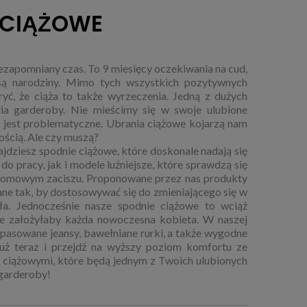
 CIĄŻOWE
iezapomniany czas. To 9 miesięcy oczekiwania na cud,
 są narodziny. Mimo tych wszystkich pozytywnych
ryć, że ciąża to także wyrzeczenia. Jedną z dużych
tia garderoby. Nie mieścimy się w swoje ulubione
o jest problematyczne. Ubrania ciążowe kojarzą nam
ością. Ale czy muszą?
jdziesz spodnie ciążowe, które doskonale nadają się
do pracy, jak i modele luźniejsze, które sprawdzą się
domowym zaciszu. Proponowane przez nas produkty
ne tak, by dostosowywać się do zmieniającego się w
ła. Jednocześnie nasze spodnie ciążowe to wciąż
e założyłaby każda nowoczesna kobieta. W naszej
opasowane jeansy, bawełniane rurki, a także wygodne
już teraz i przejdź na wyższy poziom komfortu ze
 ciążowymi, które będą jednym z Twoich ulubionych
garderoby!