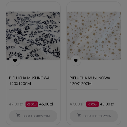


PIELUCHA MUŚLINOWA
PIELUCHA MUŚLINOWA
120X120CM
120X120CM
Cena
Cena
Cena
Cena
47,00 zł
45,00 zł
47,00 zł
45,00 zł
-2,00 zł
-2,00 zł
podstawowa
podstawowa


DODAJ DO KOSZYKA
DODAJ DO KOSZYKA