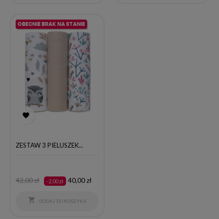
OBECNIE BRAK NA STANIE

ZESTAW 3 PIELUSZEK...
Cena
Cena
42,00 zł
40,00 zł
-2,00 zł
podstawowa

DODAJ DO KOSZYKA