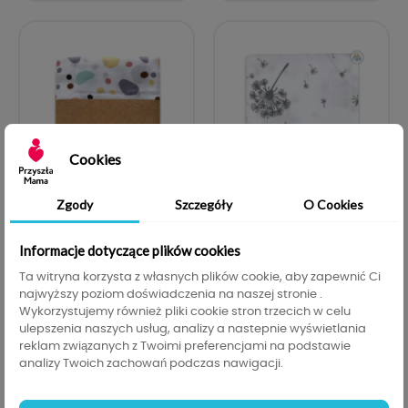
Cookies
Zgody
Szczegóły
O Cookies


Informacje dotyczące plików cookies
OTULACZ MUŚLINOWY
OTULACZ MUŚLINOWY
Ta witryna korzysta z własnych plików cookie, aby zapewnić Ci
120X120CM
120X120CM
najwyższy poziom doświadczenia na naszej stronie .
Wykorzystujemy również pliki cookie stron trzecich w celu
ulepszenia naszych usług, analizy a nastepnie wyświetlania
reklam związanych z Twoimi preferencjami na podstawie
Cena
Cena
Cena
Cena
40,00 zł
38,00 zł
40,00 zł
38,00 zł
-2,00 zł
-2,00 zł
analizy Twoich zachowań podczas nawigacji.
podstawowa
podstawowa


DODAJ DO KOSZYKA
DODAJ DO KOSZYKA