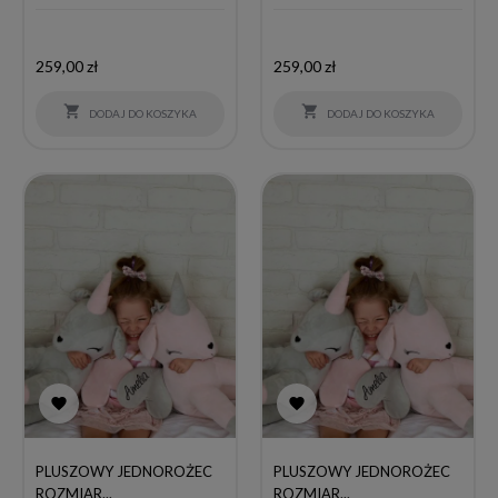
Cena
Cena
259,00 zł
259,00 zł


DODAJ DO KOSZYKA
DODAJ DO KOSZYKA


PLUSZOWY JEDNOROŻEC
PLUSZOWY JEDNOROŻEC
ROZMIAR...
ROZMIAR...