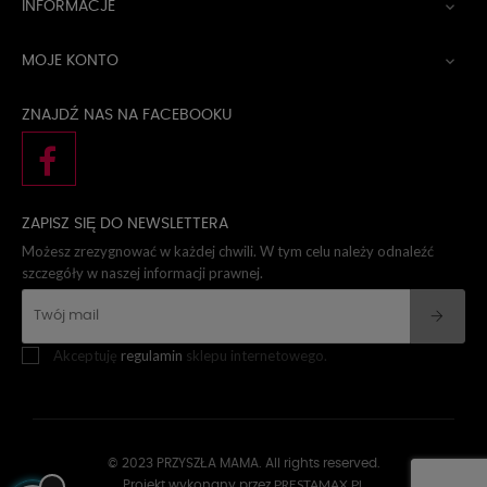
INFORMACJE

MOJE KONTO

ZNAJDŹ NAS NA FACEBOOKU
ZAPISZ SIĘ DO NEWSLETTERA
Możesz zrezygnować w każdej chwili. W tym celu należy odnaleźć
szczegóły w naszej informacji prawnej.
Akceptuję
regulamin
sklepu internetowego.
© 2023 PRZYSZŁA MAMA. All rights reserved.
PRESTAMAX.PL
Projekt wykonany przez