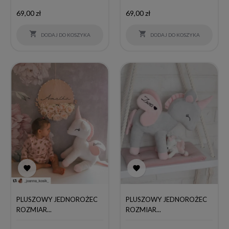
Cena
Cena
69,00 zł
69,00 zł


DODAJ DO KOSZYKA
DODAJ DO KOSZYKA


PLUSZOWY JEDNOROŻEC
PLUSZOWY JEDNOROŻEC
ROZMIAR...
ROZMIAR...