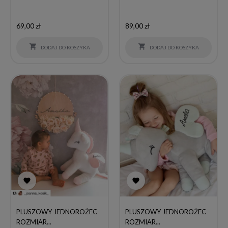
Cena
Cena
69,00 zł
89,00 zł


DODAJ DO KOSZYKA
DODAJ DO KOSZYKA


PLUSZOWY JEDNOROŻEC
PLUSZOWY JEDNOROŻEC
ROZMIAR...
ROZMIAR...