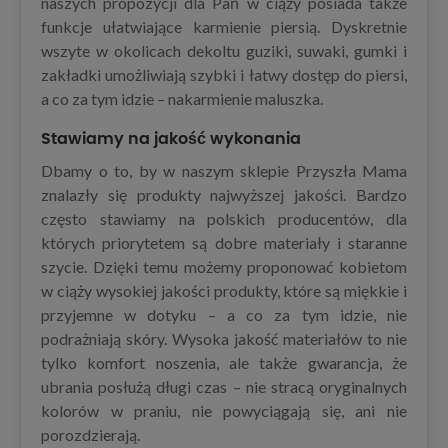
naszych propozycji dla Pań w ciąży posiada także
funkcje ułatwiające karmienie piersią. Dyskretnie
wszyte w okolicach dekoltu guziki, suwaki, gumki i
zakładki umożliwiają szybki i łatwy dostęp do piersi,
a co za tym idzie – nakarmienie maluszka.
Stawiamy na jakość wykonania
Dbamy o to, by w naszym sklepie Przyszła Mama
znalazły się produkty najwyższej jakości. Bardzo
często stawiamy na polskich producentów, dla
których priorytetem są dobre materiały i staranne
szycie. Dzięki temu możemy proponować kobietom
w ciąży wysokiej jakości produkty, które są miękkie i
przyjemne w dotyku – a co za tym idzie, nie
podrażniają skóry. Wysoka jakość materiałów to nie
tylko komfort noszenia, ale także gwarancja, że
ubrania posłużą długi czas – nie stracą oryginalnych
kolorów w praniu, nie powyciągają się, ani nie
porozdzierają.