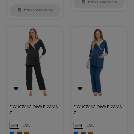

DODAJ DO KOSZYKA

DODAJ DO KOSZYKA


DWUCZĘŚCIOWA PIŻAMA
DWUCZĘŚCIOWA PIŻAMA
Z...
Z...
S/M
L/XL
S/M
L/XL