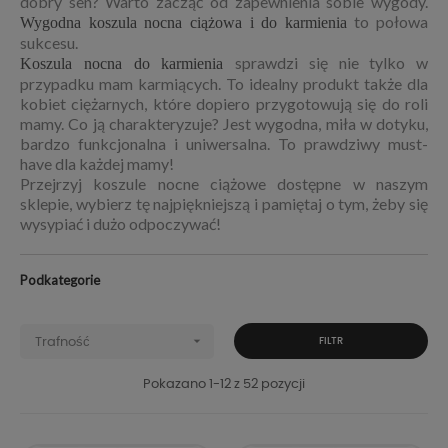
dobry sen? Warto zacząć od zapewnienia sobie wygody.
to połowa
Wygodna koszula nocna ciążowa i do karmienia
sukcesu.
sprawdzi się nie tylko w
Koszula nocna do karmienia
przypadku mam karmiących. To idealny produkt także dla
kobiet ciężarnych, które dopiero przygotowują się do roli
mamy. Co ją charakteryzuje? Jest wygodna, miła w dotyku,
bardzo funkcjonalna i uniwersalna. To prawdziwy must-
have dla każdej mamy!
Przejrzyj koszule nocne ciążowe dostępne w naszym
sklepie, wybierz tę najpiękniejszą i pamiętaj o tym, żeby się
wysypiać i dużo odpoczywać!
Podkategorie

Trafność
FILTR
Pokazano 1-12 z 52 pozycji