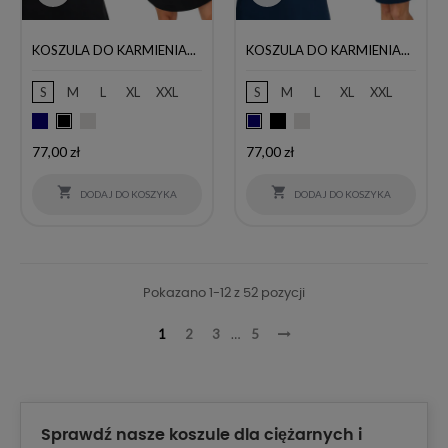
KOSZULA DO KARMIENIA...
KOSZULA DO KARMIENIA...
S
M
L
XL
XXL
S
M
L
XL
XXL
Granatowy
Jasny
Czarny
Jasny
Czarny
Granatowy
szary
szary
Cena
Cena
77,00 zł
77,00 zł


DODAJ DO KOSZYKA
DODAJ DO KOSZYKA
Pokazano 1-12 z 52 pozycji
1
2
3
…
5
Sprawdź nasze koszule dla ciężarnych i