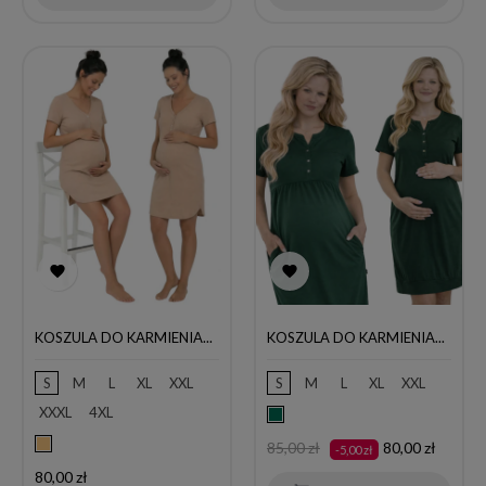


KOSZULA DO KARMIENIA...
KOSZULA DO KARMIENIA...
S
M
L
XL
XXL
S
M
L
XL
XXL
XXXL
4XL
butelkowa
zieleń
Beżowy
Cena
Cena
85,00 zł
80,00 zł
-5,00 zł
podstawowa
Cena
80,00 zł