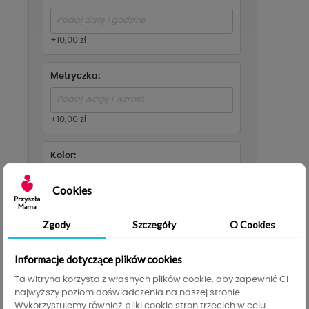
+10,00 zł
Metryczka:
+10,00 zł
Kolor:
Cookies
Zapakuj na prezent
+8,00 zł
Zgody
Szczegóły
O Cookies
Informacje dotyczące plików cookies
Ta witryna korzysta z własnych plików cookie, aby zapewnić Ci
DODAJ DO KOSZYKA
najwyższy poziom doświadczenia na naszej stronie .
Wykorzystujemy również pliki cookie stron trzecich w celu