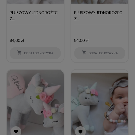
PLUSZOWY JEDNOROŻEC
PLUSZOWY JEDNOROŻEC
Z...
Z...
Cena
Cena
84,00 zł
84,00 zł


DODAJ DO KOSZYKA
DODAJ DO KOSZYKA

