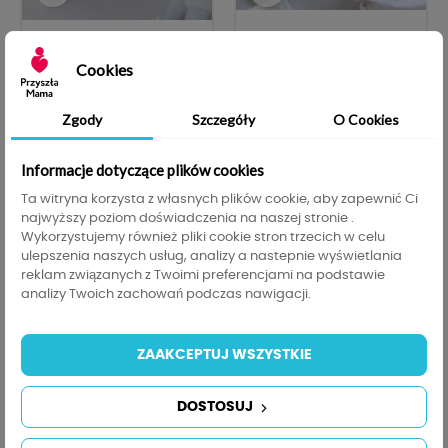
PLUSZOWY JEDNOROŻEC
PLUSZOWY JEDNOROŻEC
Cookies
Z...
Z...
Zgody
Szczegóły
O Cookies
Cena
Cena
84,00 zł
84,00 zł
Informacje dotyczące plików cookies


DODAJ DO KOSZYKA
DODAJ DO KOSZYKA
Ta witryna korzysta z własnych plików cookie, aby zapewnić Ci
najwyższy poziom doświadczenia na naszej stronie .
Wykorzystujemy również pliki cookie stron trzecich w celu
ulepszenia naszych usług, analizy a nastepnie wyświetlania
OBECNIE BRAK NA STANIE
reklam związanych z Twoimi preferencjami na podstawie
analizy Twoich zachowań podczas nawigacji.
ZAAKCEPTUJ WSZYSTKIE
DOSTOSUJ

