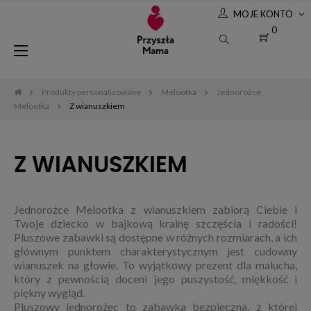
MOJE KONTO
0
Toggle
☰
navigation
Produkty personalizowane
Melootka
Jednorożce
Melootka
Z wianuszkiem
Z WIANUSZKIEM
Jednorożce Melootka z wianuszkiem zabiorą Ciebie i
Twoje dziecko w bajkową krainę szczęścia i radości!
Pluszowe zabawki są dostępne w różnych rozmiarach, a ich
głównym punktem charakterystycznym jest cudowny
wianuszek na głowie. To wyjątkowy prezent dla malucha,
który z pewnością doceni jego puszystość, miękkość i
piękny wygląd.
Pluszowy jednorożec to zabawka bezpieczna, z której