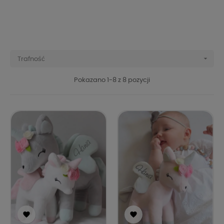

Trafność
Pokazano 1-8 z 8 pozycji

