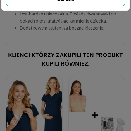
ułożyć jako szal
Jest bardzo uniwersalna. Posiada dwa suwaki po
bokach piersi ułatwiając karmienie dziecka.
Dodatkowym atutem są boczne kieszenie.
KLIENCI KTÓRZY ZAKUPILI TEN PRODUKT
KUPILI RÓWNIEŻ: