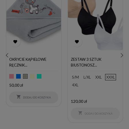


OKRYCIE KĄPIELOWE
ZESTAW 3 SZTUK
RĘCZNIK...
BIUSTONOSZ...
‹
›
Różowy
Niebieski
Ecru
Miętowy
Szary
S/M
L/XL
XXL
XXXL
Cena
50,00 zł
4XL

DODAJ DO KOSZYKA
Cena
120,00 zł

DODAJ DO KOSZYKA