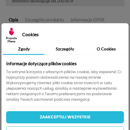
200,00 zł
dostawa obowiązuje od
Opis
Szczegóły produktu
Informacje GPSR
Cookies
Sposób użycia
Zgody
Szczegóły
O Cookies
Umyj ręce, przygotuj swoje mleko oraz
woreczek do mrożenia.
Informacje dotyczące plików cookies
Oderwij górę woreczka nad miejscem na
Ta witryna korzysta z własnych plików cookie, aby zapewnić Ci
notatkę.
najwyższy poziom doświadczenia na naszej stronie .
Delikatnie otwórz woreczek - nie wkładaj do
Wykorzystujemy również pliki cookie stron trzecich w celu
środka palców ani nie dmuchaj, aby nie
ulepszenia naszych usług, analizy a nastepnie wyświetlania
reklam związanych z Twoimi preferencjami na podstawie
zniszczyć jego sterylności.
analizy Twoich zachowań podczas nawigacji.
Aby łatwiej nalać pokarm, umieść woreczek w
szklance.
Nalewaj powoli, nie przekraczając linii 150 ml
ZAAKCEPTUJ WSZYSTKIE
narysowanej na woreczku.