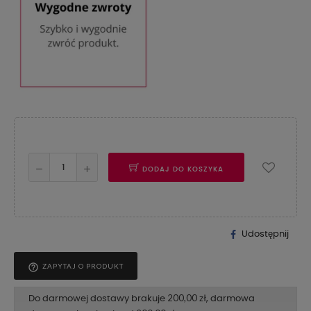
DODAJ DO KOSZYKA
Udostępnij
help_outline
ZAPYTAJ O PRODUKT
200,00 zł
Do darmowej dostawy brakuje
, darmowa