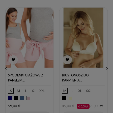


SPODENKI CIĄŻOWE Z
BIUSTONOSZ DO
‹
›
PANELEM...
KARMIENIA...
S
M
L
XL
XXL
M
L
XL
XXL
Granatowy
Czarny
Jeans
Czarny
Pudrowy
Ecru
róż
Cena
Cena
Cena
59,00 zł
45,00 zł
35,00 zł
-10,00 zł
podstawowa