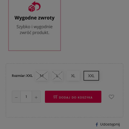
Rozmiar: XXL
M
L
XL
XXL
DODAJ DO KOSZYKA
Udostępnij