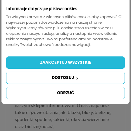
dodatkiem elastanu zatem świetnie dopasują się
Informacje dotyczące plików cookies
do kształtów Twojej zmieniającej się sylwetki.
Ta witryna korzysta z własnych plików cookie, aby zapewnić Ci
najwyższy poziom doświadczenia na naszej stronie .
Nasza koszula nocna do karmienia z szlafrokiem
Wykorzystujemy również pliki cookie stron trzecich w celu
ulepszenia naszych usług, analizy a nastepnie wyświetlania
posiada wszyte dyskretnie guziki, które
reklam związanych z Twoimi preferencjami na podstawie
umożliwiają szybki i łatwy dostęp do piersi.
analizy Twoich zachowań podczas nawigacji.
Proponowany zestaw ma uniwersalny kolor i
przyjazny dla oka wzór w serca. Ten wariant
ZAAKCEPTUJ WSZYSTKIE
dostępny jest w rozmiarach od S do 2XL. Jeśli
jednak szukasz koszuli nocnej o innej kolorystyce,
DOSTOSUJ
zachęcamy do zapoznania się z naszymi
pozostałymi propozycjami z tej kategorii. Szukasz
ODRZUĆ
innego produktu? Sprawdź pozostałe kategorie w
naszym sklepie internetowym! U nas znajdziesz
takie ciążowe ubrania jak: bluzki, bluzy, bieliznę,
spodenki, spodnie, sukienki, okrycia wierzchnie
oraz bieliznę nocną.