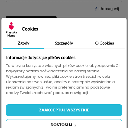
Udostępnij
help_outline
ZAPYTAJ O PRODUKT
Cookies
Tabela rozmiarów
transform
Zgody
Szczegóły
O Cookies
200,00 zł
Do darmowej dostawy brakuje
, darmowa
200,00 zł
dostawa obowiązuje od
Informacje dotyczące plików cookies
Ta witryna korzysta z własnych plików cookie, aby zapewnić Ci
Szczegóły produktu
Tabela rozmiarów
najwyższy poziom doświadczenia na naszej stronie .
Wykorzystujemy również pliki cookie stron trzecich w celu
Informacje GPSR
ulepszenia naszych usług, analizy a nastepnie wyświetlania
reklam związanych z Twoimi preferencjami na podstawie
analizy Twoich zachowań podczas nawigacji.
KPRC-S
Indeks
4515 Przedmioty
W magazynie
ZAAKCEPTUJ WSZYSTKIE
Opis
DOSTOSUJ