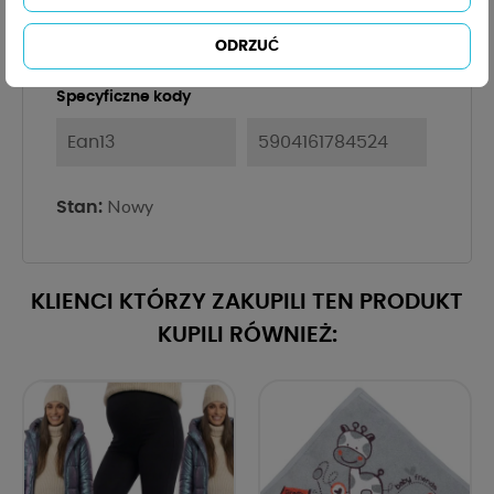
Bawełna
100%
ODRZUĆ
Specyficzne kody
Ean13
5904161784524
Nowy
Stan:
KLIENCI KTÓRZY ZAKUPILI TEN PRODUKT
KUPILI RÓWNIEŻ: