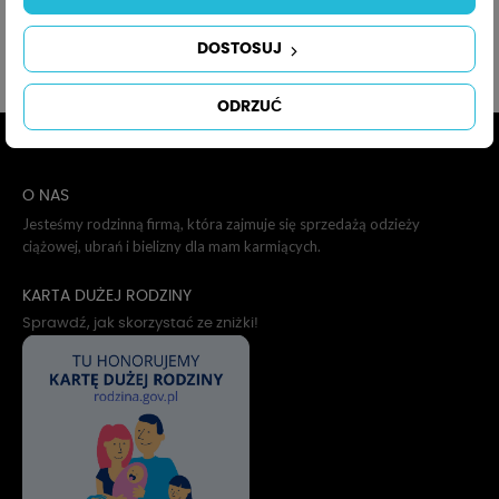
DOSTOSUJ
Podkategorie
ODRZUĆ
O NAS
Jesteśmy rodzinną firmą, która zajmuje się sprzedażą odzieży
ciążowej, ubrań i bielizny dla mam karmiących.
KARTA DUŻEJ RODZINY
Sprawdź, jak skorzystać ze zniżki!