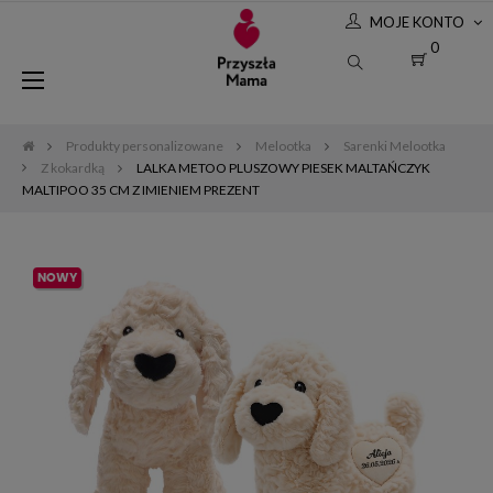
MOJE KONTO
0
Toggle
☰
navigation
Produkty personalizowane
Melootka
Sarenki Melootka
Z kokardką
LALKA METOO PLUSZOWY PIESEK MALTAŃCZYK
MALTIPOO 35 CM Z IMIENIEM PREZENT
NOWY