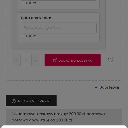
+10,00 zł
Data urodzenia:
+10,00 zł
DODAJ DO KOSZYKA
Udostępnij
help_outline
ZAPYTAJ O PRODUKT
200,00 zł
Do darmowej dostawy brakuje
, darmowa
200,00 zł
dostawa obowiązuje od