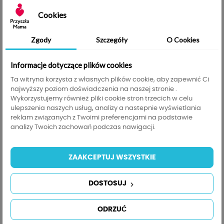
Cookies
Opis
Szczegóły produktu
Informacje GPSR
Zgody
Szczegóły
O Cookies
Melootka Piesek Pluszowy Maltańczyk -
Informacje dotyczące plików cookies
Personalizowany Prezent (35cm)
Ta witryna korzysta z własnych plików cookie, aby zapewnić Ci
najwyższy poziom doświadczenia na naszej stronie .
Każde dziecko marzy o wiernym towarzyszu, a
Maltańczyk marki Melootka to maskotka, która
Wykorzystujemy również pliki cookie stron trzecich w celu
kradnie serca od pierwszego wejrzenia. Śnieżnobiały,
ulepszenia naszych usług, analizy a nastepnie wyświetlania
puszysty i niezwykle miękki – idealny do przytulania i
reklam związanych z Twoimi preferencjami na podstawie
tworzenia najpiękniejszych wspomnień.
analizy Twoich zachowań podczas nawigacji.
Urocze detale:
Nosek w kształcie serca ♡ oraz
dedykowane, gładkie miejsce na boku, stworzone z
myślą o Twojej personalizacji.
ZAAKCEPTUJ WSZYSTKIE
Pełna personalizacja:
Na pluszaku umieścimy imię
dziecka, krótki napis lub pełną metryczkę urodzenia,
tworząc unikalną pamiątkę.
DOSTOSUJ
Bezpieczeństwo (0+):
Produkt zgodny z normą
EN71, posiada certyfikat CE. Wykonany z
ODRZUĆ
bezpiecznego, antyalergicznego poliestru.