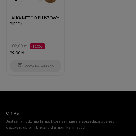
LALKA METOO PLUSZOWY
PIESEK...
Cena
Cena
109,00 zł
-10,00 zł
podstawowa
99,00 zł

DODAJ DO KOSZYKA
O NAS
Jesteśmy rodzinną firmą, która zajmuje się sprzedażą odzieży
ciążowej, ubrań i bielizny dla mam karmiących.