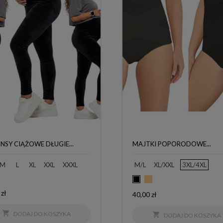
NSY CIĄŻOWE DŁUGIE...
MAJTKI POPORODOWE...
M
L
XL
XXL
XXXL
M/L
XL/XXL
3XL/4XL
Beżowy
Czarny
 zł
Cena
40,00 zł

DODAJ DO KOSZYKA

DODAJ DO KOSZYKA