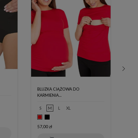
›
BLUZKA CIĄŻOWA DO
KOM
KARMIENIA...
S
S
M
L
XL
G
Czarny
Czerwony
Cen
219
Cena
57,00 zł
pod