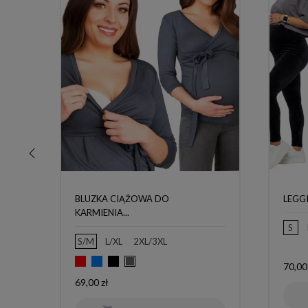
‹
BLUZKA CIĄŻOWA DO
LEGGI
KARMIENIA...
S
S/M
L/XL
2XL/3XL
Czerwony
Niebieski
Czarny
Grafitowy
Cena
70,00
Cena
69,00 zł