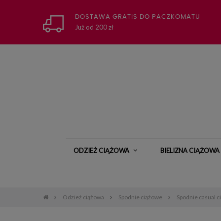
DOSTAWA GRATIS DO PACZKOMATU
Już od 200 zł
ODZIEŻ CIĄŻOWA
BIELIZNA CIĄŻOWA
Odzież ciążowa
Spodnie ciążowe
Spodnie casual 