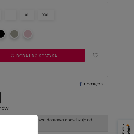
L
XL
XXL
DODAJ DO KOSZYKA
Udostępnij
arów
200,00 zł
kuje
, darmowa dostawa obowiązuje od