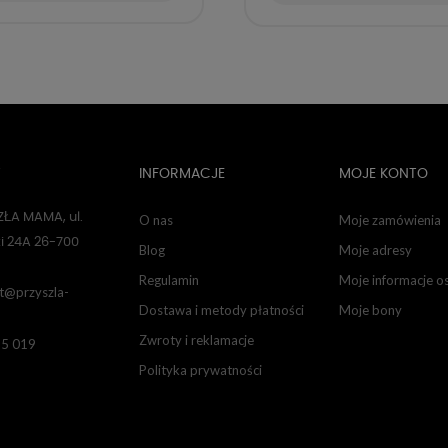
T
INFORMACJE
MOJE KONTO
ŁA MAMA, ul.
O nas
Moje zamówienia
i 24A 26-700
Blog
Moje adresy
Regulamin
Moje informacje o
t@przyszla-
Dostawa i metody płatności
Moje bony
Zwroty i reklamacje
85 019
Polityka prywatności