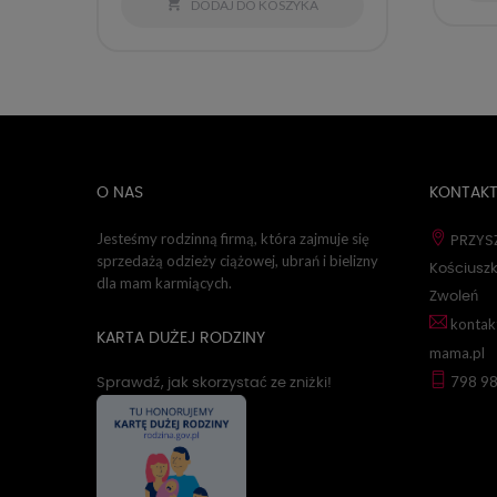

DODAJ DO KOSZYKA
O NAS
KONTAK
Jesteśmy rodzinną firmą, która zajmuje się
PRZYSZ
sprzedażą odzieży ciążowej, ubrań i bielizny
Kościuszk
dla mam karmiących.
Zwoleń
kontak
KARTA DUŻEJ RODZINY
mama.pl
798 9
Sprawdź, jak skorzystać ze zniżki!