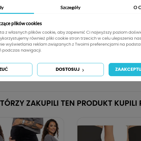
dy
Szczegóły
O C
Szczegóły produktu
Tabela rozmiarów
Informacje
czące plików cookies
sta z własnych plików cookie, aby zapewnić Ci najwyższy poziom dośw
Wykorzystujemy również pliki cookie stron trzecich w celu ulepszenia na
nie wyświetlania reklam związanych z Twoimi preferencjami na podsta
ciąży jak i już po ciąży.
 podczas nawigacji.
ięki zastosowanej szerokiej gumie, która nie uciska i nie podrażni
aniny.
ZUĆ
DOSTOSUJ
ZAAKCEPTU
i sportowych stylizacji.
KTÓRZY ZAKUPILI TEN PRODUKT KUPILI