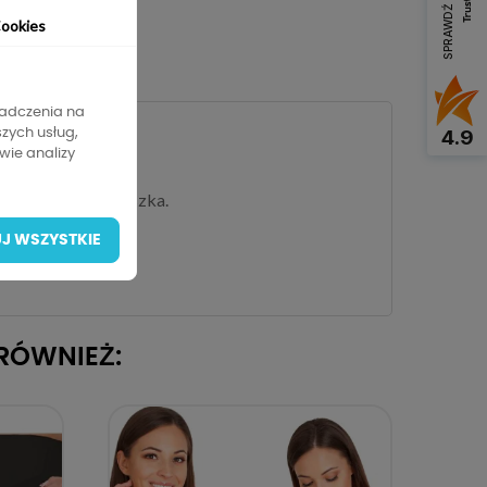
SPRAWDŹ OPINIE
ookies
 GPSR
iadczenia na
4.9
szych usług,
wie analizy
a delikatnego brzuszka.
J WSZYSTKIE
 RÓWNIEŻ: