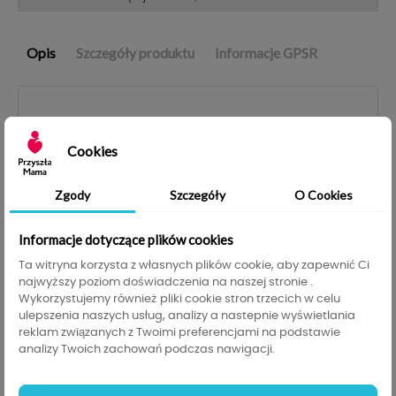
Opis
Szczegóły produktu
Informacje GPSR
Kocyk miś
Cookies
Kocyk dziecięcy dla niemowlaka to nieodzowny
element w pokoju każdego maluszka. Zapewnia
Zgody
Szczegóły
O Cookies
mu nie tylko konieczne ciepło i ochronę ale też
zapewnia poczucie komfortu i bezpieczeństwa a
Informacje dotyczące plików cookies
zarazem uspokaja. Kocyk niemowlęcy dla dziecka
w zestawie z maskotką to idealne połączenie. Nie
Ta witryna korzysta z własnych plików cookie, aby zapewnić Ci
najwyższy poziom doświadczenia na naszej stronie .
tylko gwarantuje dziecku wygodny sen ale też
Wykorzystujemy również pliki cookie stron trzecich w celu
zabawę i aktywizację niemowlaka. Dotykanie i
ulepszenia naszych usług, analizy a nastepnie wyświetlania
łapanie maskotek doskonale wpływa na
reklam związanych z Twoimi preferencjami na podstawie
pobudzenie psychoruchowe maluszka.
analizy Twoich zachowań podczas nawigacji.
Zestaw składający się z pluszaka i kocyka to