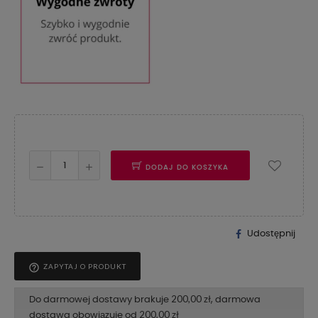
DODAJ DO KOSZYKA
Udostępnij
help_outline
ZAPYTAJ O PRODUKT
200,00 zł
Do darmowej dostawy brakuje
, darmowa
200,00 zł
dostawa obowiązuje od