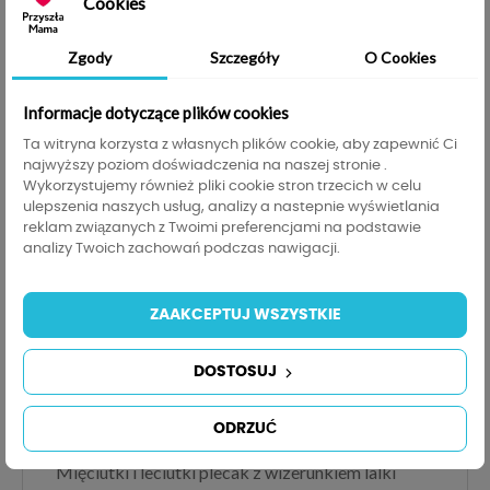
Cookies
DODAJ DO KOSZYKA
Zgody
Szczegóły
O Cookies
Udostępnij
Informacje dotyczące plików cookies
Ta witryna korzysta z własnych plików cookie, aby zapewnić Ci
help_outline
ZAPYTAJ O PRODUKT
najwyższy poziom doświadczenia na naszej stronie .
Wykorzystujemy również pliki cookie stron trzecich w celu
ulepszenia naszych usług, analizy a nastepnie wyświetlania
200,00 zł
Do darmowej dostawy brakuje
, darmowa
reklam związanych z Twoimi preferencjami na podstawie
200,00 zł
dostawa obowiązuje od
analizy Twoich zachowań podczas nawigacji.
Opis
Szczegóły produktu
Informacje GPSR
ZAAKCEPTUJ WSZYSTKIE
DOSTOSUJ
Plecak Królik Szaro-Różowy-
Lalka Metoo
ODRZUĆ
Mięciutki i leciutki plecak z wizerunkiem lalki