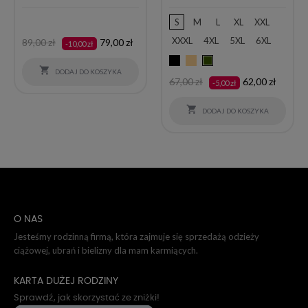
S
M
L
XL
XXL
XXXL
4XL
5XL
6XL
Cena
Cena
89,00 zł
79,00 zł
-10,00 zł
podstawowa
Czarny
Camel
Khaki

DODAJ DO KOSZYKA
Cena
Cena
67,00 zł
62,00 zł
-5,00 zł
podstawowa

DODAJ DO KOSZYKA
O NAS
Jesteśmy rodzinną firmą, która zajmuje się sprzedażą odzieży
ciążowej, ubrań i bielizny dla mam karmiących.
KARTA DUŻEJ RODZINY
Sprawdź, jak skorzystać ze zniżki!