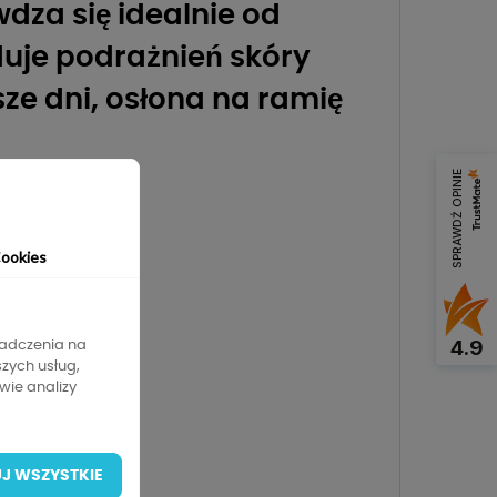
dza się idealnie od
duje podrażnień skóry
sze dni, osłona na ramię
SPRAWDŹ OPINIE
ookies
4.9
iadczenia na
szych usług,
wie analizy
J WSZYSTKIE