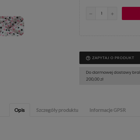
ZAPYTAJ O PRODUKT
help_outline
Do darmowej dostawy bra
200,00 zł
Opis
Szczegóły produktu
Informacje GPSR