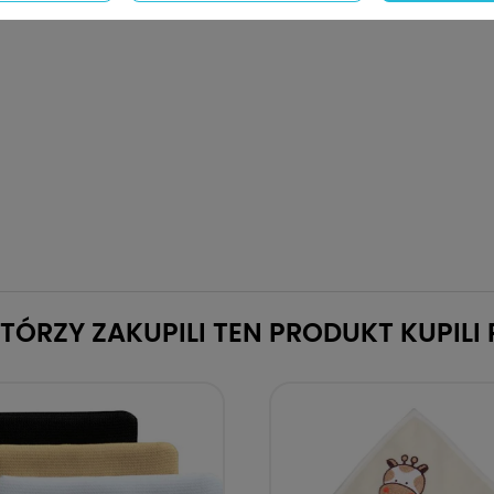
KTÓRZY ZAKUPILI TEN PRODUKT KUPILI