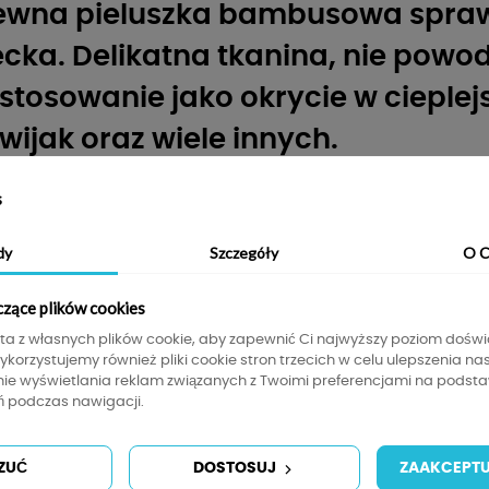
iewna
pieluszka
bambusowa
spraw
ecka. Delikatna tkanina, nie powo
stosowanie jako okrycie w cieplej
wijak oraz wiele innych.
mbusowej:
s
dy
Szczegóły
O C
iż bawełna
ci nawet
po 50 praniach
czące plików cookies
e zapachy
sta z własnych plików cookie, aby zapewnić Ci najwyższy poziom dośw
Wykorzystujemy również pliki cookie stron trzecich w celu ulepszenia na
łych
nie wyświetlania reklam związanych z Twoimi preferencjami na podsta
pozostaje o
2-3 stopnie niższa
niż temperatura otoczenia.
 podczas nawigacji.
ZUĆ
DOSTOSUJ
ZAAKCEPTU