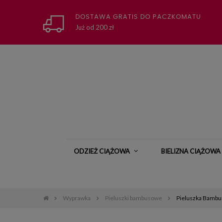
DOSTAWA GRATIS DO PACZKOMATU
Już od 200 zł
ODZIEŻ CIĄŻOWA
BIELIZNA CIĄŻOWA
Wyprawka
Pieluszki bambusowe
Pieluszka Bamb