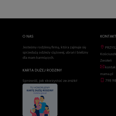
O NAS
KONTAK
Jesteśmy rodzinną firmą, która zajmuje się
PRZYSZ
sprzedażą odzieży ciążowej, ubrań i bielizny
Kościuszk
dla mam karmiących.
Zwoleń
kontak
KARTA DUŻEJ RODZINY
mama.pl
798 9
Sprawdź, jak skorzystać ze zniżki!