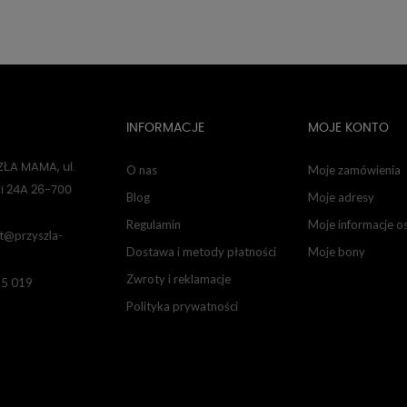
T
INFORMACJE
MOJE KONTO
ŁA MAMA, ul.
O nas
Moje zamówienia
i 24A 26-700
Blog
Moje adresy
Regulamin
Moje informacje o
t@przyszla-
Dostawa i metody płatności
Moje bony
Zwroty i reklamacje
85 019
Polityka prywatności