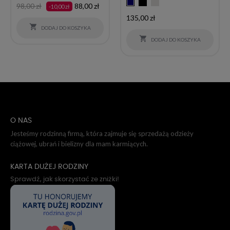
Czarny
Jasny
Granatowy
Cena
Cena
98,00 zł
88,00 zł
-10,00 zł
szary
podstawowa
Cena
135,00 zł

DODAJ DO KOSZYKA

DODAJ DO KOSZYKA
O NAS
Jesteśmy rodzinną firmą, która zajmuje się sprzedażą odzieży
ciążowej, ubrań i bielizny dla mam karmiących.
KARTA DUŻEJ RODZINY
Sprawdź, jak skorzystać ze zniżki!