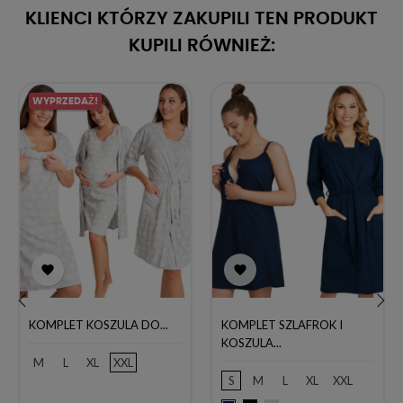
KLIENCI KTÓRZY ZAKUPILI TEN PRODUKT
KUPILI RÓWNIEŻ:
WYPRZEDAŻ!


KOMPLET KOSZULA DO...
KOMPLET SZLAFROK I
‹
›
KOSZULA...
M
L
XL
XXL
S
M
L
XL
XXL