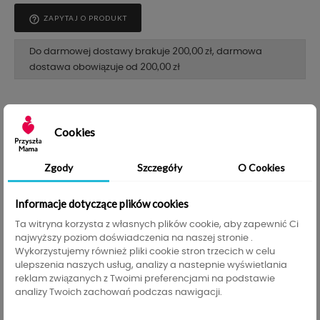
help_outline
ZAPYTAJ O PRODUKT
200,00 zł
Do darmowej dostawy brakuje
, darmowa
200,00 zł
dostawa obowiązuje od
Opis
Szczegóły produktu
Informacje GPSR
Cookies
Zgody
Szczegóły
O Cookies
OKRYCIE KĄPIELOWE RECZNIK
100x100CM
Informacje dotyczące plików cookies
Kolor niebieskie
Ta witryna korzysta z własnych plików cookie, aby zapewnić Ci
najwyższy poziom doświadczenia na naszej stronie .
Wykorzystujemy również pliki cookie stron trzecich w celu
Rewelacyjna jakość.
ulepszenia naszych usług, analizy a nastepnie wyświetlania
reklam związanych z Twoimi preferencjami na podstawie
Bawełna termofrote
analizy Twoich zachowań podczas nawigacji.
Mięciutkie i delikatne dla skóry dziecka
Puszyste ocieplenie wewnętrzne