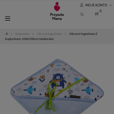
MOJE KONTO
0
Toggle
☰
navigation
Wyprawka
Okrycia kąpielowe
Okrycie Kąpielowe Z
Kapturkiem 100X100cm Niebieskie