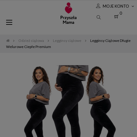
MOJE KONTO
0
Toggle
☰
navigation
Odzież ciążowa
Legginsy ciążowe
Legginsy Ciążowe Długie
Welurowe Ciepłe Premium