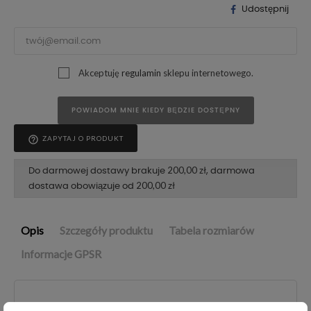
Udostępnij
Akceptuję
regulamin
sklepu internetowego.
POWIADOM MNIE KIEDY BĘDZIE DOSTĘPNY
help_outline
ZAPYTAJ O PRODUKT
200,00 zł
Do darmowej dostawy brakuje
, darmowa
200,00 zł
dostawa obowiązuje od
Opis
Szczegóły produktu
Tabela rozmiarów
Informacje GPSR
Legginsy welurowe ciążowe czarne to niezwykle