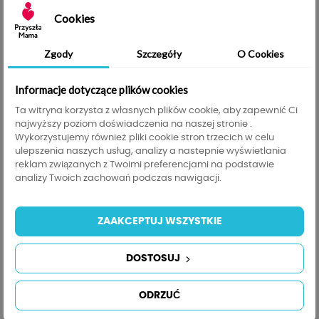
uniwersalna część garderoby, wygodna i pasująca
Cookies
na każdą okazję.
Zgody
Szczegóły
O Cookies
PROMOCYJNA CENA OGRANICZONA
CZASOWO!!!
Informacje dotyczące plików cookies
Ta witryna korzysta z własnych plików cookie, aby zapewnić Ci
Legginsy ciążowe welurowe to bardzo
najwyższy poziom doświadczenia na naszej stronie .
Wykorzystujemy również pliki cookie stron trzecich w celu
komfortowa opcja. Rozciągliwy materiał
ulepszenia naszych usług, analizy a nastepnie wyświetlania
legginsów sprawia, że na pewno nic nie będzie Cię
reklam związanych z Twoimi preferencjami na podstawie
uwierać oraz świetnie dopasuje się do Twojej
analizy Twoich zachowań podczas nawigacji.
sylwetki. Czarne legginsy ciążowe, nadają się na
każdą okazję i podkreślają wszystkie atuty
ZAAKCEPTUJ WSZYSTKIE
Twojego ciała. Wygodę zapewnia delikatny i
elastyczny materiał oraz krój, zaprojektowany
DOSTOSUJ
specjalnie dla kobiet w ciąży. Możesz cieszyć się
eleganckim wyglądem i nie martwić się, że
cokolwiek będzie prześwitywać.
ODRZUĆ