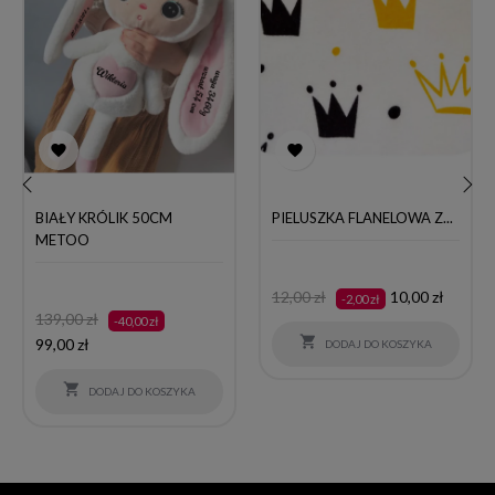


BIAŁY KRÓLIK 50CM
PIELUSZKA FLANELOWA Z...
‹
›
METOO
Cena
Cena
12,00 zł
10,00 zł
-2,00 zł
Cena
Cena
139,00 zł
podstawowa
-40,00 zł
podstawowa

99,00 zł
DODAJ DO KOSZYKA

DODAJ DO KOSZYKA