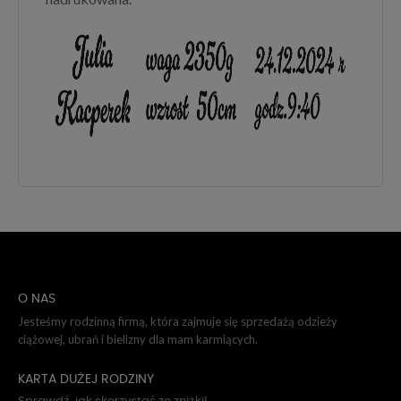
O NAS
Jesteśmy rodzinną firmą, która zajmuje się sprzedażą odzieży
ciążowej, ubrań i bielizny dla mam karmiących.
KARTA DUŻEJ RODZINY