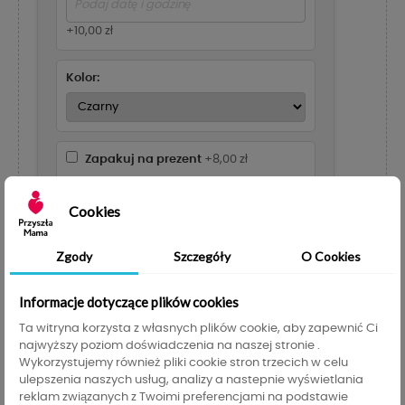
+10,00 zł
Kolor:
Zapakuj na prezent
+8,00 zł
Cookies
DODAJ DO KOSZYKA
Zgody
Szczegóły
O Cookies
Informacje dotyczące plików cookies
Udostępnij
Ta witryna korzysta z własnych plików cookie, aby zapewnić Ci
najwyższy poziom doświadczenia na naszej stronie .
Wykorzystujemy również pliki cookie stron trzecich w celu
help_outline
ZAPYTAJ O PRODUKT
ulepszenia naszych usług, analizy a nastepnie wyświetlania
reklam związanych z Twoimi preferencjami na podstawie