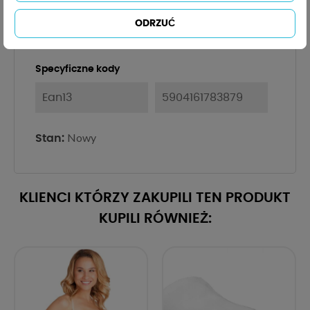
ODRZUĆ
Bawełna
100%
Specyficzne kody
Ean13
5904161783879
Nowy
Stan:
KLIENCI KTÓRZY ZAKUPILI TEN PRODUKT
KUPILI RÓWNIEŻ: