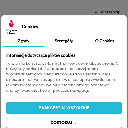
Udostępnij
help_outline
Cookies
ZAPYTAJ O PRODUKT
Tabela rozmiarów
transform
Zgody
Szczegóły
O Cookies
200,00 zł
Do darmowej dostawy brakuje
, darmowa
200,00 zł
dostawa obowiązuje od
Informacje dotyczące plików cookies
Ta witryna korzysta z własnych plików cookie, aby zapewnić Ci
najwyższy poziom doświadczenia na naszej stronie .
Szczegóły produktu
Tabela rozmiarów
Wykorzystujemy również pliki cookie stron trzecich w celu
ulepszenia naszych usług, analizy a nastepnie wyświetlania
Informacje GPSR
reklam związanych z Twoimi preferencjami na podstawie
analizy Twoich zachowań podczas nawigacji.
SZLAFC-S
Indeks
ZAAKCEPTUJ WSZYSTKIE
545 Przedmioty
W magazynie
DOSTOSUJ
Opis