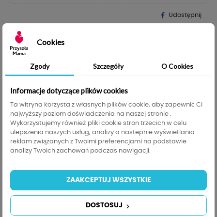
Udostępnij
help_outline
ZAPYTAJ O PRODUKT
Cookies
Tabela rozmiarów
transform
Zgody
Szczegóły
O Cookies
200,00 zł
Do darmowej dostawy brakuje
, darmowa
200,00 zł
dostawa obowiązuje od
Informacje dotyczące plików cookies
Ta witryna korzysta z własnych plików cookie, aby zapewnić Ci
Szczegóły produktu
Tabela rozmiarów
najwyższy poziom doświadczenia na naszej stronie .
Wykorzystujemy również pliki cookie stron trzecich w celu
Informacje GPSR
ulepszenia naszych usług, analizy a nastepnie wyświetlania
reklam związanych z Twoimi preferencjami na podstawie
analizy Twoich zachowań podczas nawigacji.
8848921391-S
Indeks
ZAAKCEPTUJ WSZYSTKIE
422 Przedmioty
W magazynie
DOSTOSUJ
Opis