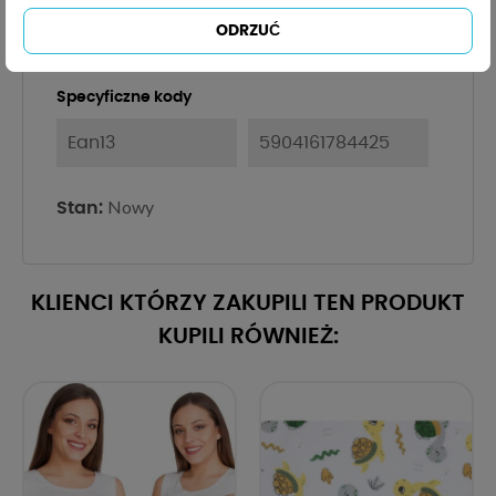
Bawełna
100%
ODRZUĆ
Specyficzne kody
Ean13
5904161784425
Nowy
Stan:
KLIENCI KTÓRZY ZAKUPILI TEN PRODUKT
KUPILI RÓWNIEŻ: