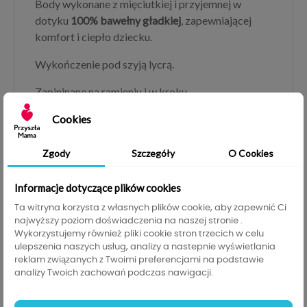
Body wykonane z mięciutkiej i przyjemnej w
dotyku
100% bawełny gładkiej
, zapewniającej
komfort i ciepło dziecku.
Wykończenie pod szyją lycrą.
Zapininane na ramieniu i w kroku.
Cookies
Gramatura 160g.
Nadruk wykonany folią flex - charakteruzuję się
Zgody
Szczegóły
O Cookies
ona tym iż jest bezpieczna dla dziecka w
przeciwieństwie do innych metod znakowania.
Informacje dotyczące plików cookies
Serdecznie zachęcamy do zakupu.
Ta witryna korzysta z własnych plików cookie, aby zapewnić Ci
najwyższy poziom doświadczenia na naszej stronie .
100% bawełna z wiodącym certyfikatem OEKO-
Wykorzystujemy również pliki cookie stron trzecich w celu
ulepszenia naszych usług, analizy a nastepnie wyświetlania
TEX® Standard 100, aby Twoje dziecko było w
reklam związanych z Twoimi preferencjami na podstawie
pełni bezpieczne.
analizy Twoich zachowań podczas nawigacji.
Standard gwarantuje że materiały użyte przy