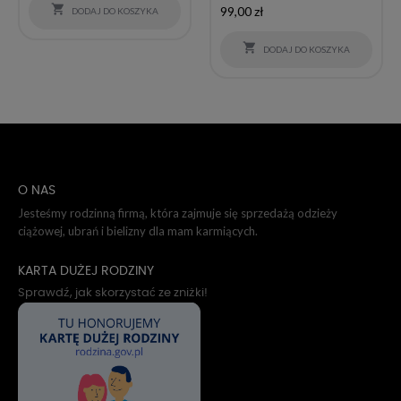
podstawowa

99,00 zł
DODAJ DO KOSZYKA

DODAJ DO KOSZYKA
O NAS
Jesteśmy rodzinną firmą, która zajmuje się sprzedażą odzieży
ciążowej, ubrań i bielizny dla mam karmiących.
KARTA DUŻEJ RODZINY
Sprawdź, jak skorzystać ze zniżki!