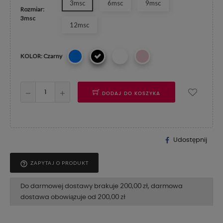
3msc
6msc
9msc
Rozmiar:
3msc
12msc
KOLOR: Czarny
DODAJ DO KOSZYKA
Udostępnij
help_outline
ZAPYTAJ O PRODUKT
200,00 zł
Do darmowej dostawy brakuje
, darmowa
200,00 zł
dostawa obowiązuje od