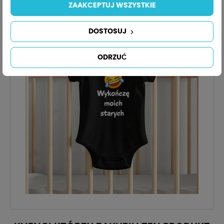
produkcji body nie będą uczulać ani szkodzić
ZAAKCEPTUJ WSZYSTKIE
naszemu zdrowiu
DOSTOSUJ
ODRZUĆ