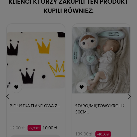
KLIENCI KTÓRZY ZAKUPILI TEN PRODUKT
KUPILI RÓWNIEŻ:


PIELUSZKA FLANELOWA Z...
SZARO/MIĘTOWY KRÓLIK
‹
›
50CM...
Cena
Cena
12,00 zł
10,00 zł
-2,00 zł
Cena
Cena
podstawowa
139,00 zł
-40,00 zł