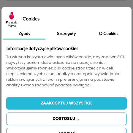
Opis
Szczegóły produktu
Tabela rozmiarów
Cookies
Informacje GPSR
Zgody
Szczegóły
O Cookies
Informacje dotyczące plików cookies
BLUZKA CIĄŻOWA NA
Ta witryna korzysta z własnych plików cookie, aby zapewnić Ci
najwyższy poziom doświadczenia na naszej stronie .
KAŻDĄ OKAZJĘ!!!
Wykorzystujemy również pliki cookie stron trzecich w celu
ulepszenia naszych usług, analizy a nastepnie wyświetlania
reklam związanych z Twoimi preferencjami na podstawie
SPRAWDŹ NASZE INNE AUKCJE
analizy Twoich zachowań podczas nawigacji.
Z ODZIEŻĄ CIĄŻOWA I DO
KARMIENIA
ZAAKCEPTUJ WSZYSTKIE
Bardzo wygodna
bluzka ciążowa.
Bogaty
wybór kolorów.
DOSTOSUJ
Marszczenia
po bokach dają
mnóstwo
przestrzeni
rosnącemu brzuszkowi.