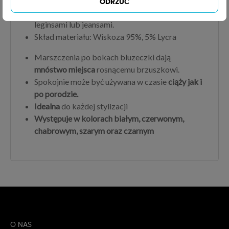
ODRZUĆ
Idealna
propozycja w połączeniu z naszymi
leginsami lub jeansami.
Skład materiału: Wiskoza 95%, 5% Lycra
Marszczenia po bokach bluzeczki dają
mnóstwo miejsca
rosnącemu brzuszkowi.
Spokojnie może być używana w czasie
ciąży jak i
po porodzie.
Idealna
do każdej stylizacji
Występuje w kolorach białym, czerwonym,
chabrowym, szarym oraz czarnym
O NAS