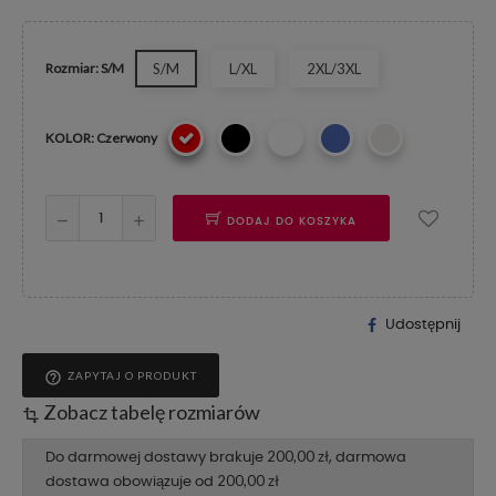
Rozmiar: S/M
S/M
L/XL
2XL/3XL
KOLOR: Czerwony
DODAJ DO KOSZYKA
Udostępnij
help_outline
ZAPYTAJ O PRODUKT
Zobacz tabelę rozmiarów
transform
200,00 zł
Do darmowej dostawy brakuje
, darmowa
200,00 zł
dostawa obowiązuje od