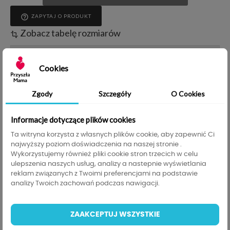
help_outline
ZAPYTAJ O PRODUKT
Zobacz tabelę rozmiarów
transform
200,00 zł
Do darmowej dostawy brakuje
, darmowa
200,00 zł
dostawa obowiązuje od
Cookies
Zgody
Szczegóły
O Cookies
Opis
Szczegóły produktu
Tabela rozmiarów
Informacje GPSR
Informacje dotyczące plików cookies
Ta witryna korzysta z własnych plików cookie, aby zapewnić Ci
najwyższy poziom doświadczenia na naszej stronie .
Wykorzystujemy również pliki cookie stron trzecich w celu
BLUZKA CIĄŻOWA NA
ulepszenia naszych usług, analizy a nastepnie wyświetlania
reklam związanych z Twoimi preferencjami na podstawie
KAŻDĄ OKAZJĘ!!!
analizy Twoich zachowań podczas nawigacji.
SPRAWDŹ NASZE INNE AUKCJE
ZAAKCEPTUJ WSZYSTKIE
Z ODZIEŻĄ CIĄŻOWA I DO