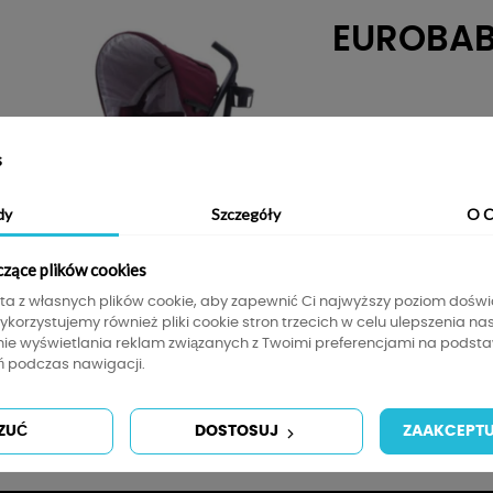
EUROBA
s
dy
Szczegóły
O C
czące plików cookies
sta z własnych plików cookie, aby zapewnić Ci najwyższy poziom dośw
Wykorzystujemy również pliki cookie stron trzecich w celu ulepszenia na
nie wyświetlania reklam związanych z Twoimi preferencjami na podsta
 podczas nawigacji.
rie
ZUĆ
DOSTOSUJ
ZAAKCEPTU