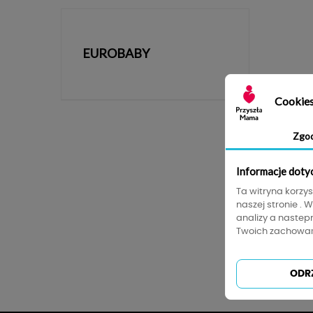
EUROBABY
Cookie
Zgo
Informacje doty
Ta witryna korzy
naszej stronie . 
analizy a nastep
Twoich zachowań
Podkatego
ODR