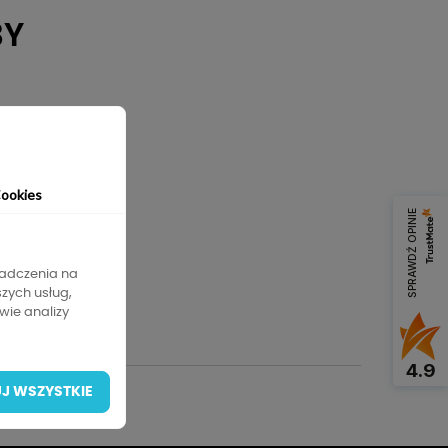
BY
ookies
SPRAWDŹ OPINIE
iadczenia na
szych usług,
wie analizy
4.9
J WSZYSTKIE