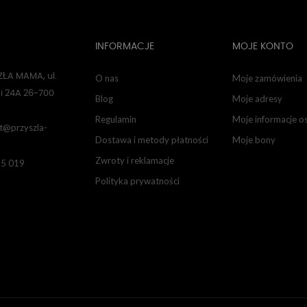
T
INFORMACJE
MOJE KONTO
ŁA MAMA, ul.
O nas
Moje zamówienia
i 24A 26-700
Blog
Moje adresy
Regulamin
Moje informacje o
t@przyszla-
Dostawa i metody płatności
Moje bony
Zwroty i reklamacje
85 019
Polityka prywatności