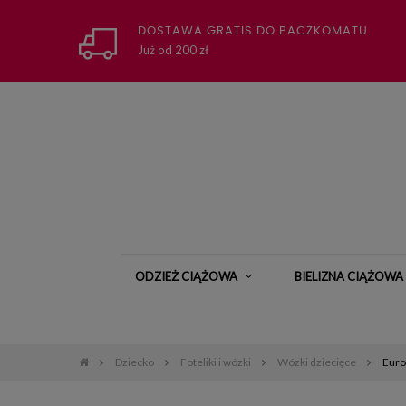
DOSTAWA GRATIS DO PACZKOMATU
Już od 200 zł
ODZIEŻ CIĄŻOWA
BIELIZNA CIĄŻOWA
Dziecko
Foteliki i wózki
Wózki dziecięce
Euro